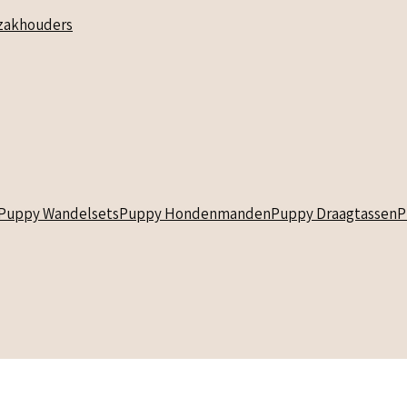
akhouders
Puppy Wandelsets
Puppy Hondenmanden
Puppy Draagtassen
P