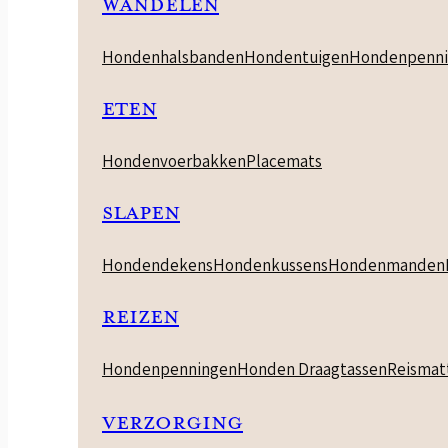
WANDELEN
Hondenhalsbanden
Hondentuigen
Hondenpenni
ETEN
Hondenvoerbakken
Placemats
SLAPEN
Hondendekens
Hondenkussens
Hondenmanden
REIZEN
Hondenpenningen
Honden Draagtassen
Reismat
VERZORGING