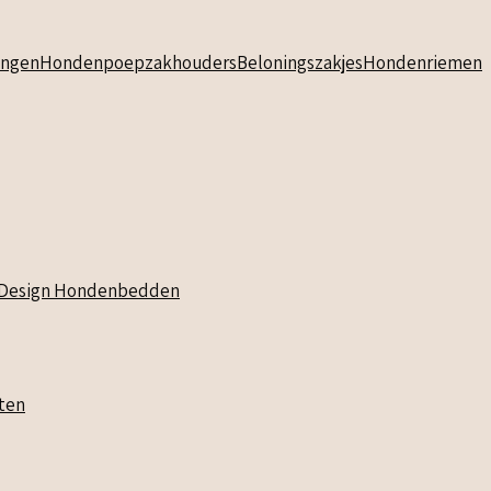
ngen
Hondenpoepzakhouders
Beloningszakjes
Hondenriemen
Design Hondenbedden
ten