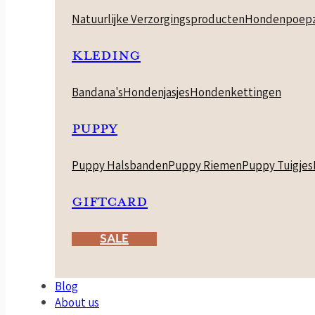
Natuurlijke Verzorgingsproducten
Hondenpoepz
KLEDING
Bandana's
Hondenjasjes
Hondenkettingen
PUPPY
Puppy Halsbanden
Puppy Riemen
Puppy Tuigjes
GIFTCARD
SALE
Blog
About us