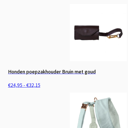
€24,95
tot
€32,15
Honden poepzakhouder Bruin met goud
Prijsklasse:
€
24,95
-
€
32,15
€24,95
tot
€32,15