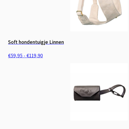
Soft hondentuigje Linnen
Prijsklasse:
€
59,95
-
€
119,90
€59,95
tot
€119,90