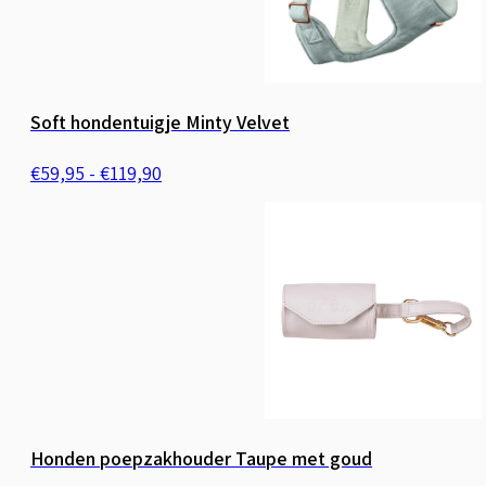
Soft hondentuigje Minty Velvet
Prijsklasse:
€
59,95
-
€
119,90
€59,95
tot
€119,90
Honden poepzakhouder Taupe met goud