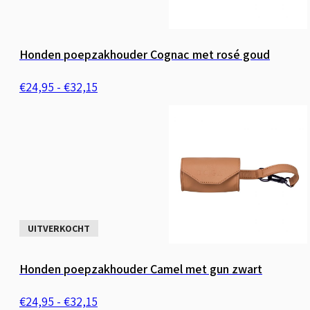
Honden poepzakhouder Cognac met rosé goud
Prijsklasse:
€
24,95
-
€
32,15
€24,95
tot
€32,15
UITVERKOCHT
Honden poepzakhouder Camel met gun zwart
Prijsklasse:
€
24,95
-
€
32,15