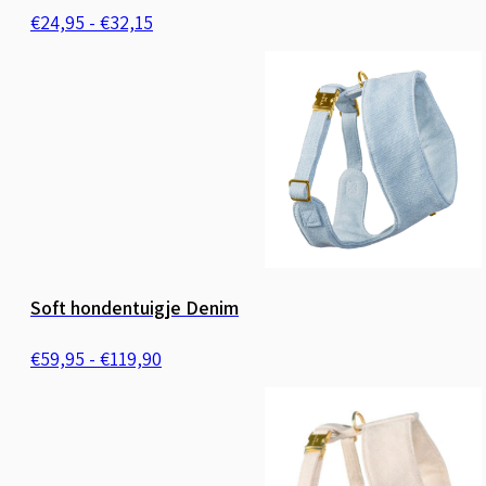
Prijsklasse:
€
24,95
-
€
32,15
€24,95
tot
€32,15
Soft hondentuigje Denim
Prijsklasse:
€
59,95
-
€
119,90
€59,95
tot
€119,90