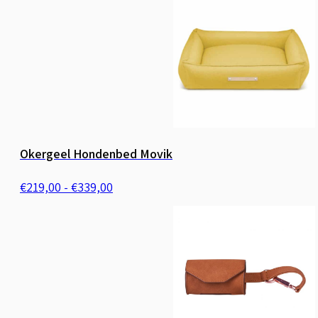
€339,00
Okergeel Hondenbed Movik
Prijsklasse:
€
219,00
-
€
339,00
€219,00
tot
€339,00