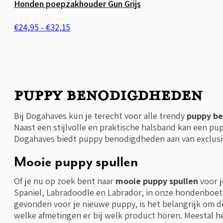
Honden poepzakhouder Gun Grijs
Prijsklasse:
€
24,95
-
€
32,15
€24,95
tot
€32,15
Puppy benodigdheden
Bij Dogahaves kun je terecht voor alle trendy
puppy b
Naast een stijlvolle en praktische halsband kan een pu
Dogahaves biedt puppy benodigdheden aan van exclusi
Mooie puppy spullen
Of je nu op zoek bent naar
mooie puppy spullen
voor j
Spaniel, Labradoodle en Labrador, in onze hondenboeti
gevonden voor je nieuwe puppy, is het belangrijk om d
welke afmetingen er bij welk product horen. Meestal he