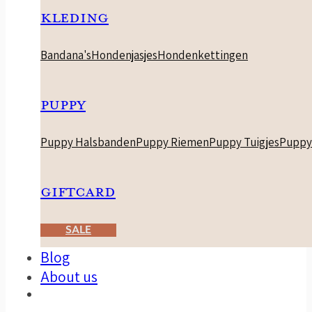
KLEDING
Bandana's
Hondenjasjes
Hondenkettingen
PUPPY
Puppy Halsbanden
Puppy Riemen
Puppy Tuigjes
Puppy
GIFTCARD
SALE
Blog
About us