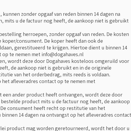
ht, kunnen zonder opgaaf van reden binnen 14 dagen na
 mits u de factuur nog heeft, de aankoop niet is gebruikt
 bestelling herroepen, zonder opgaaf van reden. De kosten
de koper/consument. De koper heeft dan ook de
daan, gerestitueerd te krijgen. Hiertoe dient u binnen 14
ct op te nemen met
info@dogahaves.nl
gen, wordt deze door Dogahaves kosteloos omgeruild voor
eft, de aankoop niet is gebruikt en in de originele
itutie van het orderbedrag, mits reeds is voldaan.
p het afleveradres contact op te nemen met
uct een ander product heeft ontvangen, wordt deze door
bestelde product mits u de factuur nog heeft, de aankoop
t. De consument heeft recht op restitutie van het
u binnen 14 dagen na ontvangst op het afleveradres contac
rlei product mag worden geretourneerd, wordt het door u