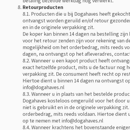
betaling dezelfde werkdag nog verwerkt.
Retourproducten
8.1. Producten die u bij Dogahaves heeft gekoc
ontvangst worden geruild en/of retour gezonden,
en in de originele verpakking zit.
De koper kan binnen 14 dagen na bestelling zijn
voor het retour zenden zijn voor rekening van 
mogelijkheid om het orderbedrag, mits reeds vol
dagen, na ontvangst op het afleveradres, conta
8.2. Wanneer u een kapot product heeft ontvan
exact hetzelfde product, mits u de factuur nog he
verpakking zit. De consument heeft recht op rest
Hiertoe dient u binnen 14 dagen na ontvangst o
info@dogahaves.nl
8.3. Wanneer u in plaats van het bestelde prod
Dogahaves kosteloos omgeruild voor het door u 
niet is gebruikt en in de originele verpakking zi
orderbedrag, mits reeds voldaan. Hiertoe dient 
op te nemen met
info@dogahaves.nl
8.4. Wanneer krachtens het bovenstaande enige