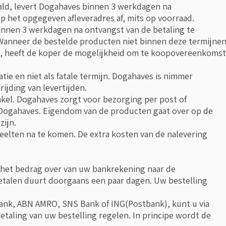
ald, levert Dogahaves binnen 3 werkdagen na
p het opgegeven afleveradres af, mits op voorraad.
binnen 3 werkdagen na ontvangst van de betaling te
n.Wanneer de bestelde producten niet binnen deze termijne
, heeft de koper de mogelijkheid om te koopovereenkomst
tie en niet als fatale termijn. Dogahaves is nimmer
ijding van levertijden.
nkel. Dogahaves zorgt voor bezorging per post of
 Dogahaves. Eigendom van de producten gaat over op de
zijn.
deelten na te komen. De extra kosten van de nalevering
 u het bedrag over van uw bankrekening naar de
etalen duurt doorgaans een paar dagen. Uw bestelling
bobank, ABN AMRO, SNS Bank of ING(Postbank), kunt u via
betaling van uw bestelling regelen. In principe wordt de