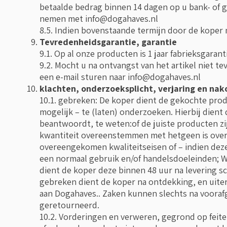
betaalde bedrag binnen 14 dagen op u bank- of gi
nemen met
info@dogahaves.nl
8.5. Indien bovenstaande termijn door de koper 
Tevredenheidsgarantie, garantie
9.1. Op al onze producten is 1 jaar fabrieksgarant
9.2. Mocht u na ontvangst van het artikel niet te
een e-mail sturen naar
info@dogahaves.nl
klachten, onderzoeksplicht, verjaring en na
10.1. gebreken: De koper dient de gekochte produ
mogelijk – te (laten) onderzoeken. Hierbij dien
beantwoordt, te weten:of de juiste producten zi
kwantiteit overeenstemmen met hetgeen is over
overeengekomen kwaliteitseisen of – indien dez
een normaal gebruik en/of handelsdoeleinden; 
dient de koper deze binnen 48 uur na levering sc
gebreken dient de koper na ontdekking, en uiterl
aan Dogahaves.. Zaken kunnen slechts na voora
geretourneerd.
10.2. Vorderingen en verweren, gegrond op feite