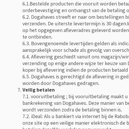
6.1.Bestelde producten die vooruit worden beta
orderbevestiging en ontvangst van de betaling o
6.2. Dogahaves streeft er naar om bestellingen 
verzenden. De uiterste levertermijn is 30 dage
op het opgegeven afleveradres geleverd worden
te ontbinden.
6.3. Bovengenoemde levertijden gelden als indica
aansprakelijk voor schade als gevolg van overschr
6.4. Aflevering geschiedt vanuit ons magazijn/wi
verzending op enige andere wijze ter keuze van
koper bij aflevering indien de producten betaald 
6.5. Dogahaves is gerechtigd de aflevering in ge
worden door Dogahaves gedragen.
Veilig betalen
7.1. vooruitbetaling ; bij vooruitbetaling maakt
bankrekening van Dogahaves. Deze manier van b
wordt verzonden zodra de betaling binnen is.
7.2. iDeal: Als u bankiert via internet bij de Ra
onze site op een veilige manier elektronisch de 