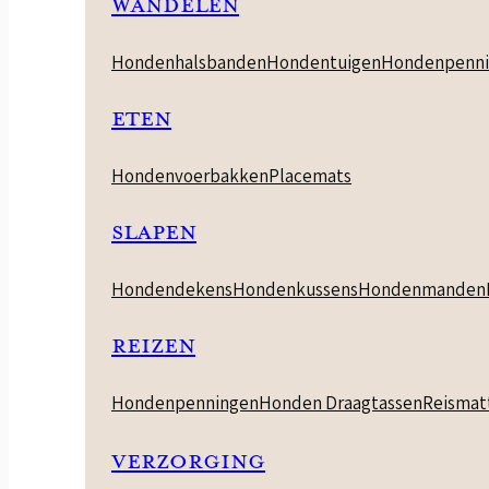
WANDELEN
Hondenhalsbanden
Hondentuigen
Hondenpenni
ETEN
Hondenvoerbakken
Placemats
SLAPEN
Hondendekens
Hondenkussens
Hondenmanden
REIZEN
Hondenpenningen
Honden Draagtassen
Reismat
VERZORGING