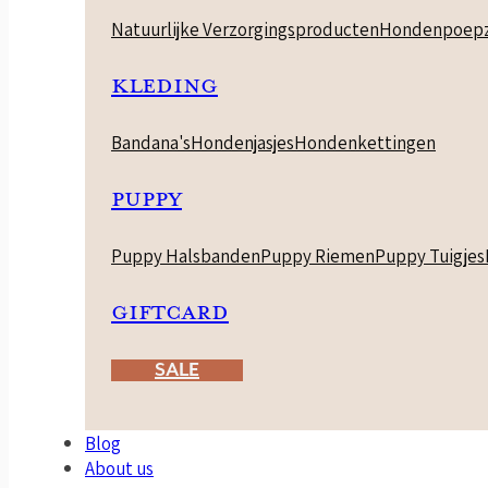
Natuurlijke Verzorgingsproducten
Hondenpoepz
KLEDING
Bandana's
Hondenjasjes
Hondenkettingen
PUPPY
Puppy Halsbanden
Puppy Riemen
Puppy Tuigjes
GIFTCARD
SALE
Blog
About us