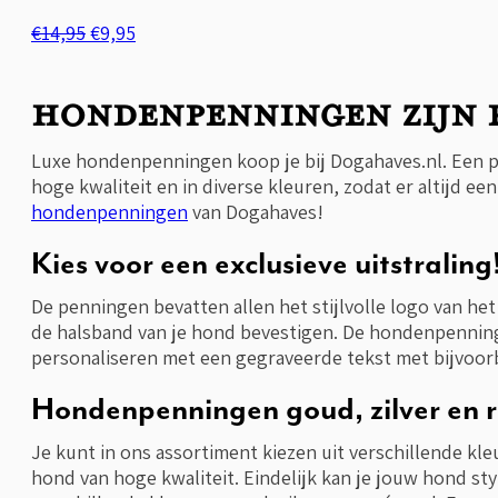
Oorspronkelijke
Huidige
€
14,95
€
9,95
prijs
prijs
was:
is:
Hondenpenningen zijn p
€14,95.
€9,95.
Luxe hondenpenningen koop je bij Dogahaves.nl. Een p
hoge kwaliteit en in diverse kleuren, zodat er altijd ee
hondenpenningen
van Dogahaves!
Kies voor een exclusieve uitstraling
De penningen bevatten allen het stijlvolle logo van he
de halsband van je hond bevestigen. De hondenpenninge
personaliseren met een gegraveerde tekst met bijvoor
Hondenpenningen goud, zilver en 
Je kunt in ons assortiment kiezen uit verschillende k
hond van hoge kwaliteit. Eindelijk kan je jouw hond st