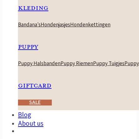
KLEDING
Bandana's
Hondenjasjes
Hondenkettingen
PUPPY
Puppy Halsbanden
Puppy Riemen
Puppy Tuigjes
Puppy
GIFTCARD
SALE
Blog
About us