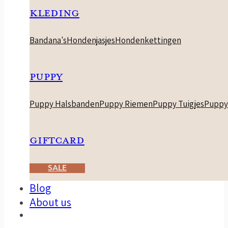
KLEDING
Bandana's
Hondenjasjes
Hondenkettingen
PUPPY
Puppy Halsbanden
Puppy Riemen
Puppy Tuigjes
Puppy
GIFTCARD
SALE
Blog
About us