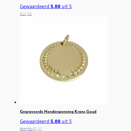
Gewaardeerd
5.00
uit 5
€
14,95
Gegraveerde Hondenpenning Krans Goud
Gewaardeerd
5.00
uit 5
Oorspronkelijke
Huidige
€
14,95
€
9,95