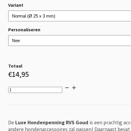
Variant
Personaliseren
Totaal
€14,95
Luxe
Hondenpenning
RVS
Goud
aantal
De
Luxe Hondenpenning RVS Goud
is een prachtig ac
andere hondenaccessoires zal passen! Daarnaast bevat