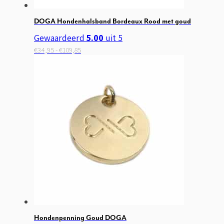
DOGA Hondenhalsband Bordeaux Rood met goud
Gewaardeerd
5.00
uit 5
Prijsklasse:
Dit
€
34,95
-
€
109,85
€34,95
product
tot
heeft
€109,85
meerdere
variaties.
Deze
optie
kan
gekozen
worden
op
de
productpagina
Hondenpenning Goud DOGA