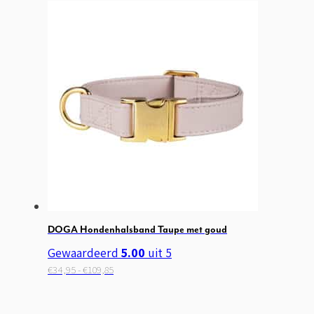
prijs
prijs
was:
is:
€14,95.
€9,95.
DOGA Hondenhalsband Taupe met goud
Gewaardeerd
5.00
uit 5
Prijsklasse:
Dit
€
34,95
-
€
109,85
€34,95
product
tot
heeft
€109,85