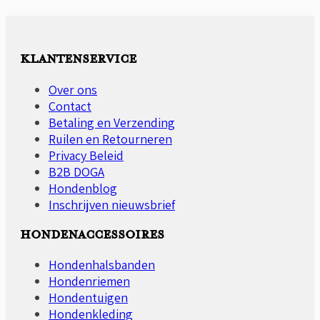
meerdere
variaties.
Deze
optie
KLANTENSERVICE
kan
gekozen
Over ons
worden
Contact
op
Betaling en Verzending
de
Ruilen en Retourneren
productpagina
Privacy Beleid
B2B DOGA
Hondenblog
Inschrijven nieuwsbrief
HONDENACCESSOIRES
Hondenhalsbanden
Hondenriemen
Hondentuigen
Hondenkleding