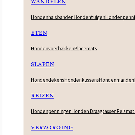
WANDELEN
Hondenhalsbanden
Hondentuigen
Hondenpenni
ETEN
Hondenvoerbakken
Placemats
SLAPEN
Hondendekens
Hondenkussens
Hondenmanden
REIZEN
Hondenpenningen
Honden Draagtassen
Reismat
VERZORGING