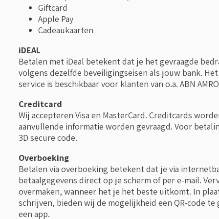
Giftcard
Apple Pay
Cadeaukaarten
iDEAL
Betalen met iDeal betekent dat je het gevraagde bedrag
volgens dezelfde beveiligingseisen als jouw bank. Het
service is beschikbaar voor klanten van o.a. ABN AMR
Creditcard
Wij accepteren Visa en MasterCard. Creditcards word
aanvullende informatie worden gevraagd. Voor betali
3D secure code.
Overboeking
Betalen via overboeking betekent dat je via internet
betaalgegevens direct op je scherm of per e-mail. Ve
overmaken, wanneer het je het beste uitkomt. In pla
schrijven, bieden wij de mogelijkheid een QR-code t
een app.