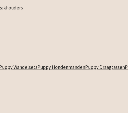
akhouders
Puppy Wandelsets
Puppy Hondenmanden
Puppy Draagtassen
P