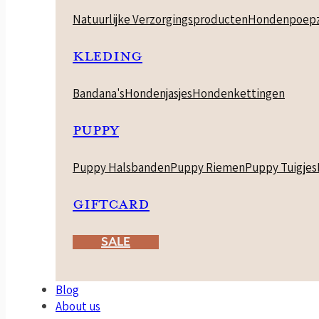
Natuurlijke Verzorgingsproducten
Hondenpoepz
KLEDING
Bandana's
Hondenjasjes
Hondenkettingen
PUPPY
Puppy Halsbanden
Puppy Riemen
Puppy Tuigjes
GIFTCARD
SALE
Blog
About us