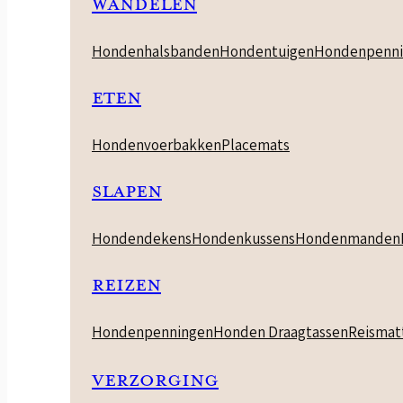
WANDELEN
Hondenhalsbanden
Hondentuigen
Hondenpenni
ETEN
Hondenvoerbakken
Placemats
SLAPEN
Hondendekens
Hondenkussens
Hondenmanden
REIZEN
Hondenpenningen
Honden Draagtassen
Reismat
VERZORGING