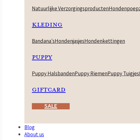
Natuurlijke Verzorgingsproducten
Hondenpoepz
KLEDING
Bandana's
Hondenjasjes
Hondenkettingen
PUPPY
Puppy Halsbanden
Puppy Riemen
Puppy Tuigjes
GIFTCARD
SALE
Blog
About us