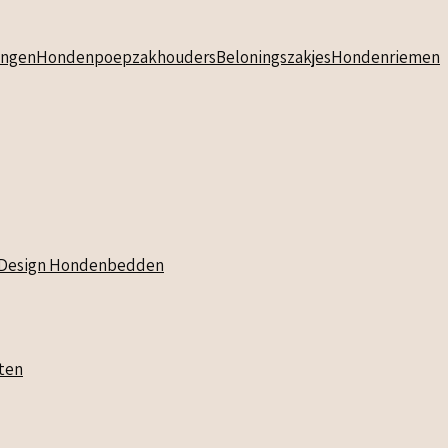
ngen
Hondenpoepzakhouders
Beloningszakjes
Hondenriemen
Design Hondenbedden
ten