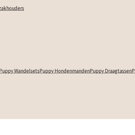
akhouders
Puppy Wandelsets
Puppy Hondenmanden
Puppy Draagtassen
P