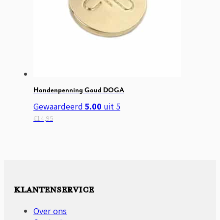
kan
gekozen
worden
op
de
productpagina
Hondenpenning Goud DOGA
Gewaardeerd
5.00
uit 5
€
14,95
KLANTENSERVICE
Over ons