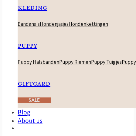
KLEDING
Bandana's
Hondenjasjes
Hondenkettingen
PUPPY
Puppy Halsbanden
Puppy Riemen
Puppy Tuigjes
Puppy
GIFTCARD
SALE
Blog
About us