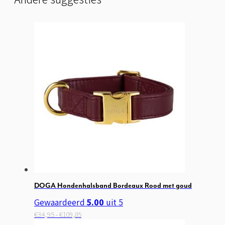
DOGA Hondenhalsband Bordeaux Rood met goud
Gewaardeerd
5.00
uit 5
Prijsklasse:
Dit
€
34,95
-
€
109,85
€34,95
product