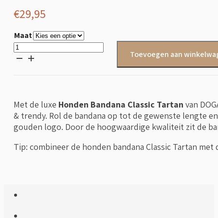
€
29,95
Maat
Honden
Toevoegen aan winkelwa
bandana
Classic
Tartan
aantal
Met de luxe
Honden Bandana Classic Tartan
van DOGA
& trendy. Rol de bandana op tot de gewenste lengte en 
gouden logo. Door de hoogwaardige kwaliteit zit de ba
Tip: combineer de honden bandana Classic Tartan met 