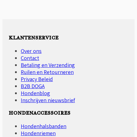
tot
heeft
€109,85
meerdere
variaties.
Deze
optie
KLANTENSERVICE
kan
gekozen
Over ons
worden
Contact
op
Betaling en Verzending
de
Ruilen en Retourneren
productpagina
Privacy Beleid
B2B DOGA
Hondenblog
Inschrijven nieuwsbrief
HONDENACCESSOIRES
Hondenhalsbanden
Hondenriemen