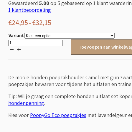
Gewaardeerd
5.00
op 5 gebaseerd op
1
klant waarderi
1
klantbeoordeling
Prijsklasse:
€
24,95
-
€
32,15
€24,95
Variant
tot
Honden
Toevoegen aan winkelwa
poepzakhouder
€32,15
Camel
met
gun
zwart
De mooie honden poepzakhouder Camel met gun zwart is 
aantal
poepzakjes bewaren voor tijdens het uitlaten en train
Tip: Wil je graag een complete honden uitlaat set k
hondenpenning
.
Kies voor
PoopyGo Eco poepzakjes
met lavendelgeur en