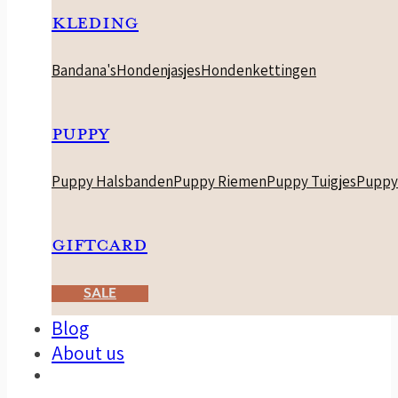
KLEDING
Bandana's
Hondenjasjes
Hondenkettingen
PUPPY
Puppy Halsbanden
Puppy Riemen
Puppy Tuigjes
Puppy
GIFTCARD
SALE
Blog
About us