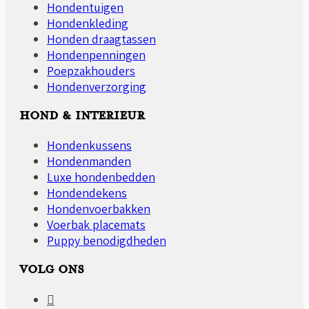
Hondentuigen
Hondenkleding
Honden draagtassen
Hondenpenningen
Poepzakhouders
Hondenverzorging
HOND & INTERIEUR
Hondenkussens
Hondenmanden
Luxe hondenbedden
Hondendekens
Hondenvoerbakken
Voerbak placemats
Puppy benodigdheden
VOLG ONS