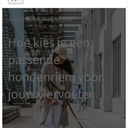
SHIRLEY VAN DE LAAR
05/10/2024
Hoe kies je een
passende
hondenriem voor
jouw viervoeter