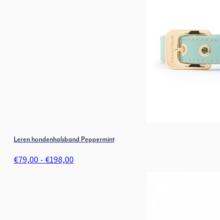
Leren hondenhalsband Peppermint
Prijsklasse:
€
79,00
-
€
198,00
€79,00
tot
€198,00