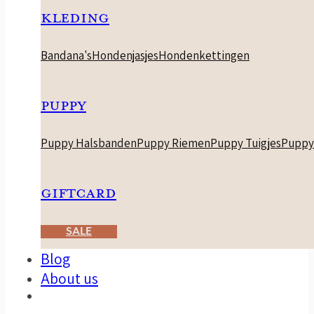
KLEDING
Bandana's
Hondenjasjes
Hondenkettingen
PUPPY
Puppy Halsbanden
Puppy Riemen
Puppy Tuigjes
Puppy
GIFTCARD
SALE
Blog
About us