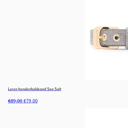
€89,00.
€79,00.
Leren hondenhalsband Sea Salt
Oorspronkelijke
Huidige
€
89,00
€
79,00
prijs
prijs
was:
is:
€89,00.
€79,00.