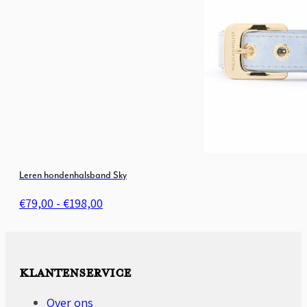
Leren hondenhalsband Sky
Prijsklasse:
€
79,00
-
€
198,00
€79,00
tot
€198,00
KLANTENSERVICE
Over ons