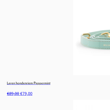
was:
is:
€89,00.
€79,00.
Leren hondenriem Peppermint
Oorspronkelijke
Huidige
€
89,00
€
79,00
prijs
prijs
was:
is: