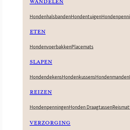
WANDELEN
Hondenhalsbanden
Hondentuigen
Hondenpenni
ETEN
Hondenvoerbakken
Placemats
SLAPEN
Hondendekens
Hondenkussens
Hondenmanden
REIZEN
Hondenpenningen
Honden Draagtassen
Reismat
VERZORGING