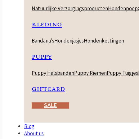
Natuurlijke Verzorgingsproducten
Hondenpoepz
KLEDING
Bandana's
Hondenjasjes
Hondenkettingen
PUPPY
Puppy Halsbanden
Puppy Riemen
Puppy Tuigjes
GIFTCARD
SALE
Blog
About us