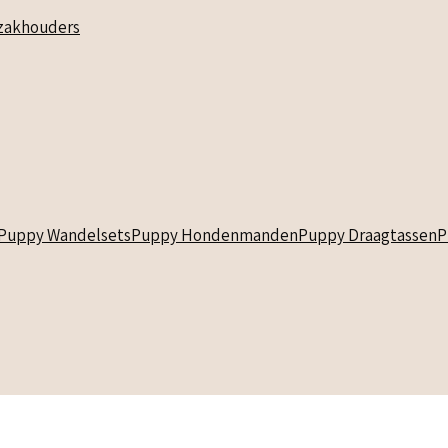
akhouders
Puppy Wandelsets
Puppy Hondenmanden
Puppy Draagtassen
P