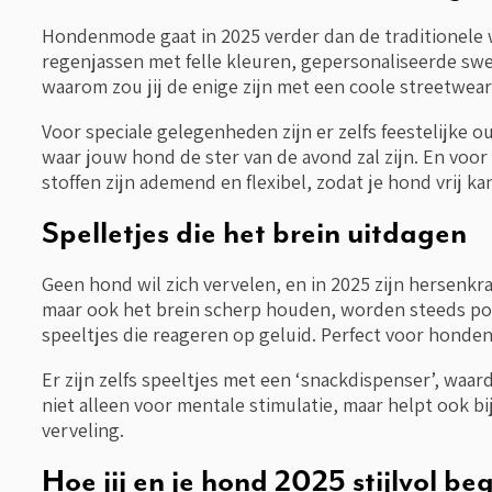
Hondenmode gaat in 2025 verder dan de traditionele w
regenjassen met felle kleuren, gepersonaliseerde swe
waarom zou jij de enige zijn met een coole streetwea
Voor speciale gelegenheden zijn er zelfs feestelijke o
waar jouw hond de ster van de avond zal zijn. En voor
stoffen zijn ademend en flexibel, zodat je hond vrij kan
Spelletjes die het brein uitdagen
Geen hond wil zich vervelen, en in 2025 zijn hersenkra
maar ook het brein scherp houden, worden steeds popu
speeltjes die reageren op geluid. Perfect voor honden 
Er zijn zelfs speeltjes met een ‘snackdispenser’, wa
niet alleen voor mentale stimulatie, maar helpt ook 
verveling.
Hoe jij en je hond 2025 stijlvol be