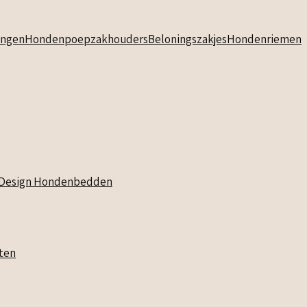
ngen
Hondenpoepzakhouders
Beloningszakjes
Hondenriemen
Design Hondenbedden
ten