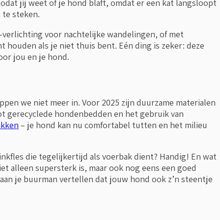
dat jij weet of je hond blaft, omdat er een kat langsloopt
 te steken.
erlichting voor nachtelijke wandelingen, of met
 houden als je niet thuis bent. Eén ding is zeker: deze
oor jou en je hond.
rappen we niet meer in. Voor 2025 zijn duurzame materialen
tot gerecyclede hondenbedden en het gebruik van
akken
– je hond kan nu comfortabel tutten en het milieu
nkfles die tegelijkertijd als voerbak dient? Handig! En wat
iet alleen supersterk is, maar ook nog eens een goed
 aan je buurman vertellen dat jouw hond ook z’n steentje