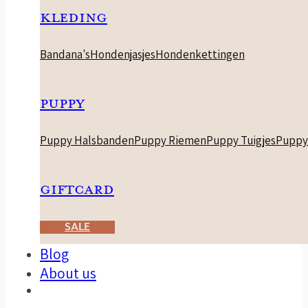
KLEDING
Bandana's
Hondenjasjes
Hondenkettingen
PUPPY
Puppy Halsbanden
Puppy Riemen
Puppy Tuigjes
Puppy
GIFTCARD
SALE
Blog
About us