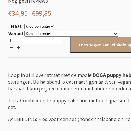
Nog geen reviews
Prijsklasse:
€
34,95
-
€
99,85
€34,95
Maat
tot
Variant
€99,85
DOGA
Toevoegen aan winkelwa
puppy
halsband
Cognac
aantal
Loop in stijl over straat met de mooie
DOGA puppy hal
sluitingen. De halsband is daarnaast gemaakt van vega
halsband kun je goed combineren met andere hondenacce
Tips: Combineer de puppy halsband met de bijpassend
set.
AANBIEDING: Kies voor een set (hondenhalsband en rie