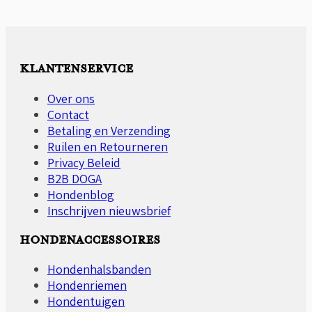
€32,15
meerdere
variaties.
Deze
optie
KLANTENSERVICE
kan
gekozen
Over ons
worden
Contact
op
Betaling en Verzending
de
Ruilen en Retourneren
productpagina
Privacy Beleid
B2B DOGA
Hondenblog
Inschrijven nieuwsbrief
HONDENACCESSOIRES
Hondenhalsbanden
Hondenriemen
Hondentuigen