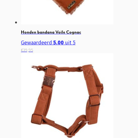
Honden bandana Voile Cognac
Gewaardeerd
5.00
uit 5
Dit
€
39,95
product
heeft
meerdere
variaties.
Deze
optie
kan
gekozen
worden
op
de
productpagina