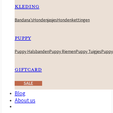
KLEDING
Bandana's
Hondenjasjes
Hondenkettingen
PUPPY
Puppy Halsbanden
Puppy Riemen
Puppy Tuigjes
Puppy
GIFTCARD
SALE
Blog
About us