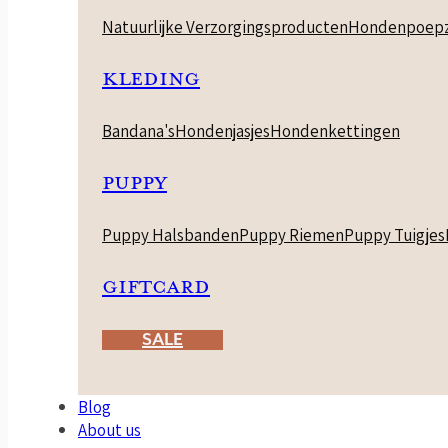
Natuurlijke Verzorgingsproducten
Hondenpoepz
KLEDING
Bandana's
Hondenjasjes
Hondenkettingen
PUPPY
Puppy Halsbanden
Puppy Riemen
Puppy Tuigjes
GIFTCARD
SALE
Blog
About us