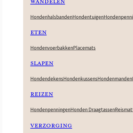
WANDELEN
Hondenhalsbanden
Hondentuigen
Hondenpenni
ETEN
Hondenvoerbakken
Placemats
SLAPEN
Hondendekens
Hondenkussens
Hondenmanden
REIZEN
Hondenpenningen
Honden Draagtassen
Reismat
VERZORGING