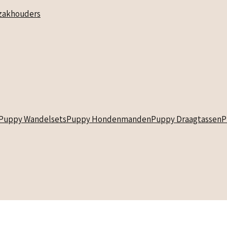
akhouders
Puppy Wandelsets
Puppy Hondenmanden
Puppy Draagtassen
P