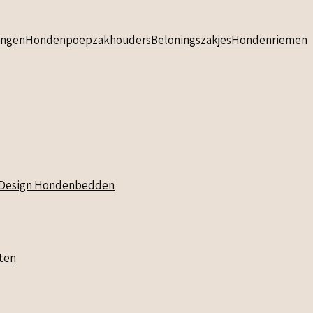
ngen
Hondenpoepzakhouders
Beloningszakjes
Hondenriemen
Design Hondenbedden
ten