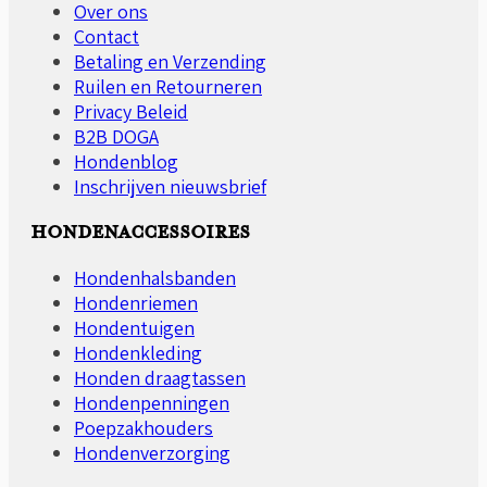
gekozen
Over ons
worden
Contact
op
Betaling en Verzending
de
Ruilen en Retourneren
productpagina
Privacy Beleid
B2B DOGA
Hondenblog
Inschrijven nieuwsbrief
HONDENACCESSOIRES
Hondenhalsbanden
Hondenriemen
Hondentuigen
Hondenkleding
Honden draagtassen
Hondenpenningen
Poepzakhouders
Hondenverzorging