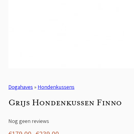
Dogahaves
»
Hondenkussens
Grijs Hondenkussen Finno
Nog geen reviews
Prijsklasse:
€
179,00
-
€
239,00