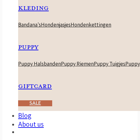
KLEDING
Bandana's
Hondenjasjes
Hondenkettingen
PUPPY
Puppy Halsbanden
Puppy Riemen
Puppy Tuigjes
Puppy
GIFTCARD
SALE
Blog
About us