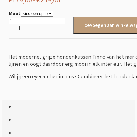
€179,00
Maat
tot
Grijs
Toevoegen aan winkelwa
Hondenkussen
€239,00
Finno
aantal
Het moderne, grijze hondenkussen Finno van het merk 
lijnen en oogt daardoor erg mooi in elk interieur. Het
Wil jij een eyecatcher in huis? Combineer het honden