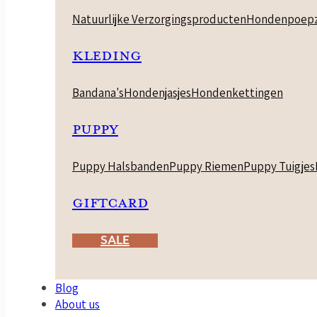
Natuurlijke Verzorgingsproducten
Hondenpoepz
KLEDING
Bandana's
Hondenjasjes
Hondenkettingen
PUPPY
Puppy Halsbanden
Puppy Riemen
Puppy Tuigjes
GIFTCARD
SALE
Blog
About us