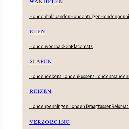
WANDELEN
Hondenhalsbanden
Hondentuigen
Hondenpenni
ETEN
Hondenvoerbakken
Placemats
SLAPEN
Hondendekens
Hondenkussens
Hondenmanden
REIZEN
Hondenpenningen
Honden Draagtassen
Reismat
VERZORGING