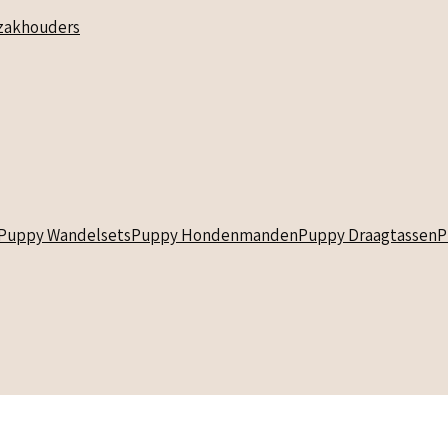
akhouders
Puppy Wandelsets
Puppy Hondenmanden
Puppy Draagtassen
P