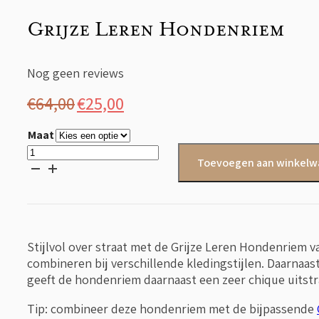
Grijze Leren Hondenriem
Nog geen reviews
Oorspronkelijke
Huidige
€
64,00
€
25,00
prijs
prijs
Maat
was:
is:
Grijze
Toevoegen aan winkel
Leren
€64,00.
€25,00.
Hondenriem
aantal
Stijlvol over straat met de Grijze Leren Hondenriem v
combineren bij verschillende kledingstijlen. Daarnaas
geeft de hondenriem daarnaast een zeer chique uitstr
Tip: combineer deze hondenriem met de bijpassende