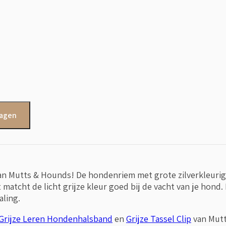
wagen
an Mutts & Hounds! De hondenriem met grote zilverkleurige 
t matcht de licht grijze kleur goed bij de vacht van je hon
aling.
Grijze Leren Hondenhalsband
en
Grijze Tassel Clip
van Mutt