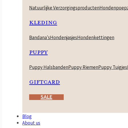
Natuurlijke Verzorgingsproducten
Hondenpoepz
KLEDING
Bandana's
Hondenjasjes
Hondenkettingen
PUPPY
Puppy Halsbanden
Puppy Riemen
Puppy Tuigjes
GIFTCARD
SALE
Blog
About us