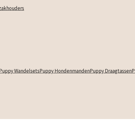
akhouders
Puppy Wandelsets
Puppy Hondenmanden
Puppy Draagtassen
P