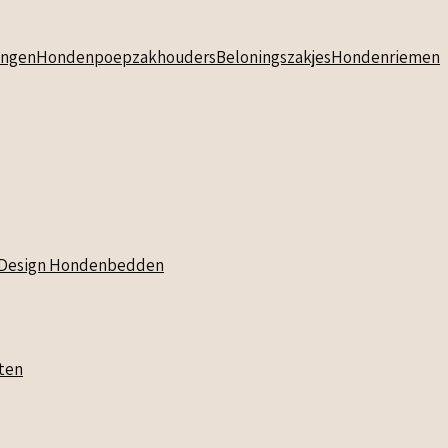
ngen
Hondenpoepzakhouders
Beloningszakjes
Hondenriemen
Design Hondenbedden
ten