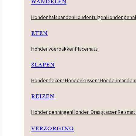
WANDELEN
Hondenhalsbanden
Hondentuigen
Hondenpenni
ETEN
Hondenvoerbakken
Placemats
SLAPEN
Hondendekens
Hondenkussens
Hondenmanden
REIZEN
Hondenpenningen
Honden Draagtassen
Reismat
VERZORGING