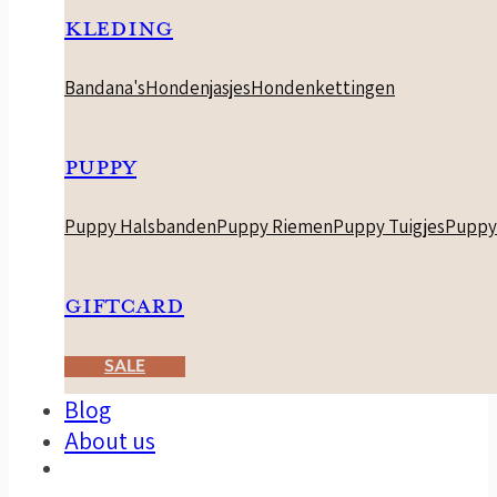
KLEDING
Bandana's
Hondenjasjes
Hondenkettingen
PUPPY
Puppy Halsbanden
Puppy Riemen
Puppy Tuigjes
Puppy
GIFTCARD
SALE
Blog
About us