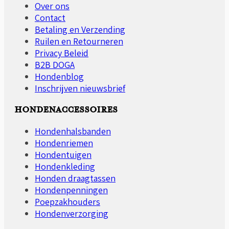
gekozen
Over ons
worden
Contact
op
Betaling en Verzending
de
Ruilen en Retourneren
productpagina
Privacy Beleid
B2B DOGA
Hondenblog
Inschrijven nieuwsbrief
HONDENACCESSOIRES
Hondenhalsbanden
Hondenriemen
Hondentuigen
Hondenkleding
Honden draagtassen
Hondenpenningen
Poepzakhouders
Hondenverzorging