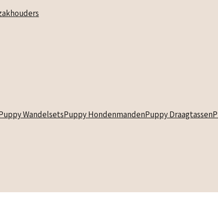
akhouders
Puppy Wandelsets
Puppy Hondenmanden
Puppy Draagtassen
P