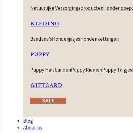
Natuurlijke Verzorgingsproducten
Hondenpoepz
KLEDING
Bandana's
Hondenjasjes
Hondenkettingen
PUPPY
Puppy Halsbanden
Puppy Riemen
Puppy Tuigjes
GIFTCARD
SALE
Blog
About us