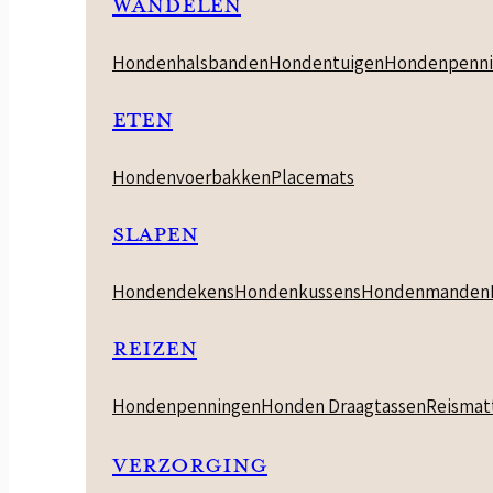
WANDELEN
Hondenhalsbanden
Hondentuigen
Hondenpenni
ETEN
Hondenvoerbakken
Placemats
SLAPEN
Hondendekens
Hondenkussens
Hondenmanden
REIZEN
Hondenpenningen
Honden Draagtassen
Reismat
VERZORGING