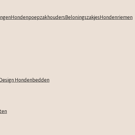
ngen
Hondenpoepzakhouders
Beloningszakjes
Hondenriemen
Design Hondenbedden
ten