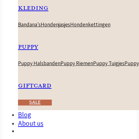
KLEDING
Bandana's
Hondenjasjes
Hondenkettingen
PUPPY
Puppy Halsbanden
Puppy Riemen
Puppy Tuigjes
Puppy
GIFTCARD
SALE
Blog
About us