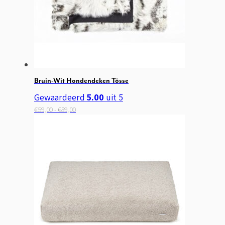
Bruin-Wit Hondendeken Tösse
Gewaardeerd
5.00
uit 5
Prijsklasse:
Dit
€
59,00
-
€
89,00
€59,00
product
tot
heeft
€89,00
meerdere
variaties.
Deze
optie
kan
gekozen
worden
op