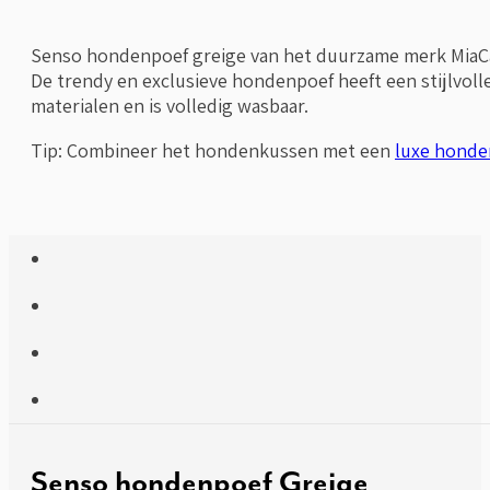
Senso hondenpoef greige van het duurzame merk MiaCar
De trendy en exclusieve hondenpoef heeft een stijlvol
materialen en is volledig wasbaar.
Tip: Combineer het hondenkussen met een
luxe hond
Senso hondenpoef Greige