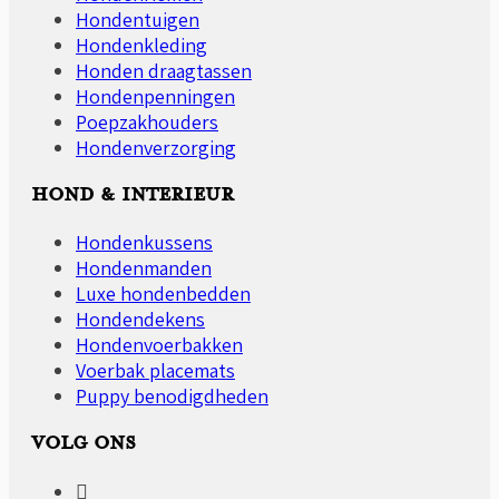
Hondentuigen
Hondenkleding
Honden draagtassen
Hondenpenningen
Poepzakhouders
Hondenverzorging
HOND & INTERIEUR
Hondenkussens
Hondenmanden
Luxe hondenbedden
Hondendekens
Hondenvoerbakken
Voerbak placemats
Puppy benodigdheden
VOLG ONS