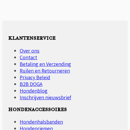
€229,00
product
tot
heeft
€299,00
meerdere
variaties.
Deze
optie
KLANTENSERVICE
kan
gekozen
Over ons
worden
Contact
op
Betaling en Verzending
de
Ruilen en Retourneren
productpagina
Privacy Beleid
B2B DOGA
Hondenblog
Inschrijven nieuwsbrief
HONDENACCESSOIRES
Hondenhalsbanden
Hondenriemen