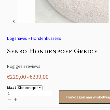
Dogahaves
»
Hondenkussens
Senso Hondenpoef Greige
Nog geen reviews
Prijsklasse:
€
229,00
-
€
299,00
€229,00
Maat
tot
Senso
Toevoegen aan winkelwa
Hondenpoef
€299,00
Greige
aantal