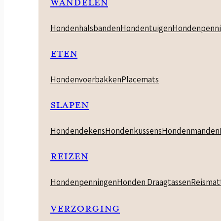
WANDELEN
Hondenhalsbanden
Hondentuigen
Hondenpenni
ETEN
Hondenvoerbakken
Placemats
SLAPEN
Hondendekens
Hondenkussens
Hondenmanden
REIZEN
Hondenpenningen
Honden Draagtassen
Reismat
VERZORGING