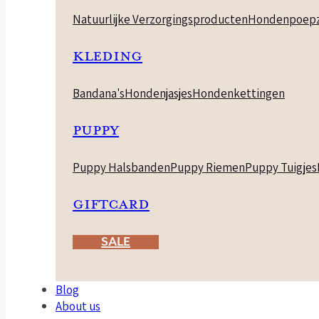
Natuurlijke Verzorgingsproducten
Hondenpoepz
KLEDING
Bandana's
Hondenjasjes
Hondenkettingen
PUPPY
Puppy Halsbanden
Puppy Riemen
Puppy Tuigjes
GIFTCARD
SALE
Blog
About us