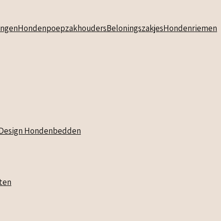
ngen
Hondenpoepzakhouders
Beloningszakjes
Hondenriemen
Design Hondenbedden
ten