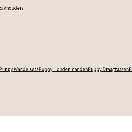
akhouders
Puppy Wandelsets
Puppy Hondenmanden
Puppy Draagtassen
P