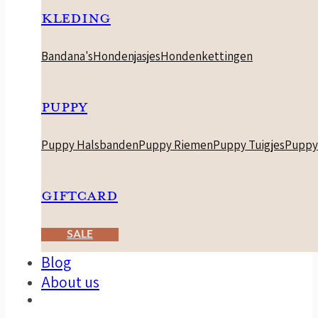
KLEDING
Bandana's
Hondenjasjes
Hondenkettingen
PUPPY
Puppy Halsbanden
Puppy Riemen
Puppy Tuigjes
Puppy
GIFTCARD
SALE
Blog
About us