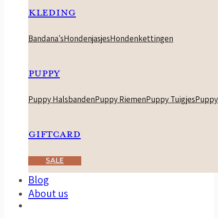
KLEDING
Bandana's
Hondenjasjes
Hondenkettingen
PUPPY
Puppy Halsbanden
Puppy Riemen
Puppy Tuigjes
Puppy
GIFTCARD
SALE
Blog
About us