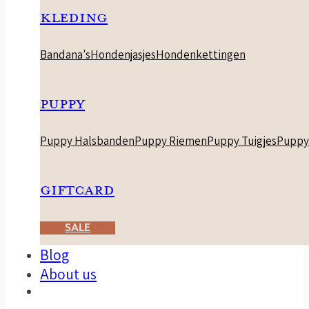
KLEDING
Bandana's
Hondenjasjes
Hondenkettingen
PUPPY
Puppy Halsbanden
Puppy Riemen
Puppy Tuigjes
Puppy
GIFTCARD
SALE
Blog
About us