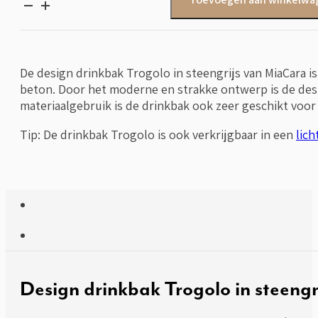
drinkbak
Trogolo
in
steengrijs
van
De design drinkbak Trogolo in steengrijs van MiaCara i
MiaCara
beton. Door het moderne en strakke ontwerp is de desi
aantal
materiaalgebruik is de drinkbak ook zeer geschikt voor 
Tip: De drinkbak Trogolo is ook verkrijgbaar in een
lich
Design drinkbak Trogolo in steeng