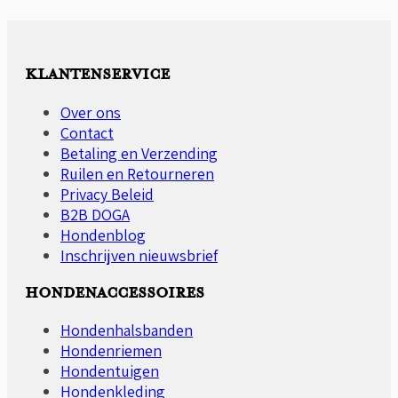
meerdere
variaties.
Deze
optie
KLANTENSERVICE
kan
gekozen
Over ons
worden
Contact
op
Betaling en Verzending
de
Ruilen en Retourneren
productpagina
Privacy Beleid
B2B DOGA
Hondenblog
Inschrijven nieuwsbrief
HONDENACCESSOIRES
Hondenhalsbanden
Hondenriemen
Hondentuigen
Hondenkleding