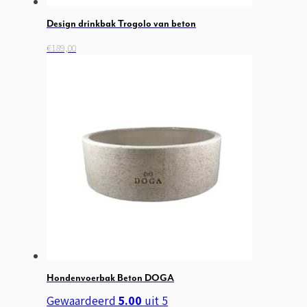
Design drinkbak Trogolo van beton
Dit
€
189,00
product
heeft
meerdere
variaties.
Deze
optie
kan
gekozen
worden
op
de
productpagina
Hondenvoerbak Beton DOGA
Gewaardeerd
5.00
uit 5