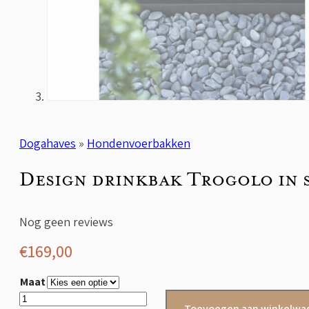
Dogahaves
»
Hondenvoerbakken
Design drinkbak Trogolo in 
Nog geen reviews
€
169,00
Maat
Design
Toevoegen aan winkelwa