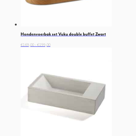
Hondenvoerbak set Vuku double buffet Zwart
Prijsklasse:
Dit
€
169,00
-
€
199,00
€169,00
product
tot
heeft
€199,00
meerdere
variaties.
Deze
optie
kan
gekozen
worden
op
de
productpagina