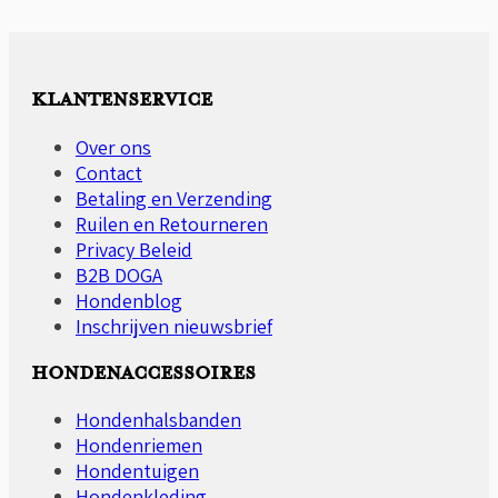
meerdere
variaties.
Deze
optie
KLANTENSERVICE
kan
gekozen
Over ons
worden
Contact
op
Betaling en Verzending
de
Ruilen en Retourneren
productpagina
Privacy Beleid
B2B DOGA
Hondenblog
Inschrijven nieuwsbrief
HONDENACCESSOIRES
Hondenhalsbanden
Hondenriemen
Hondentuigen
Hondenkleding