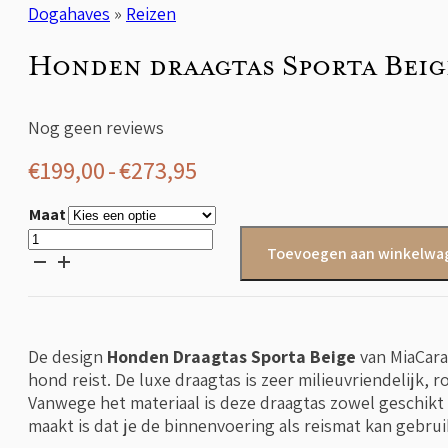
Dogahaves
»
Reizen
Honden draagtas Sporta Beig
Nog geen reviews
Prijsklasse:
€
199,00
-
€
273,95
€199,00
Maat
tot
Honden
Toevoegen aan winkelwa
draagtas
€273,95
Sporta
Beige
aantal
De design
Honden Draagtas Sporta Beige
van MiaCara
hond reist. De luxe draagtas is zeer milieuvriendelijk
Vanwege het materiaal is deze draagtas zowel geschikt
maakt is dat je de binnenvoering als reismat kan gebrui