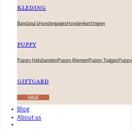
KLEDING
Bandana's
Hondenjasjes
Hondenkettingen
PUPPY
Puppy Halsbanden
Puppy Riemen
Puppy Tuigjes
Puppy
GIFTCARD
SALE
Blog
About us