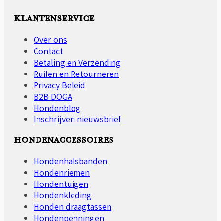
Deze
optie
KLANTENSERVICE
kan
gekozen
Over ons
worden
Contact
op
Betaling en Verzending
de
Ruilen en Retourneren
productpagina
Privacy Beleid
B2B DOGA
Hondenblog
Inschrijven nieuwsbrief
HONDENACCESSOIRES
Hondenhalsbanden
Hondenriemen
Hondentuigen
Hondenkleding
Honden draagtassen
Hondenpenningen