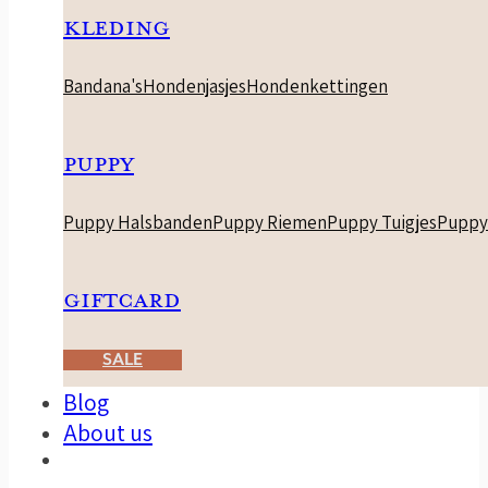
KLEDING
Bandana's
Hondenjasjes
Hondenkettingen
PUPPY
Puppy Halsbanden
Puppy Riemen
Puppy Tuigjes
Puppy
GIFTCARD
SALE
Blog
About us