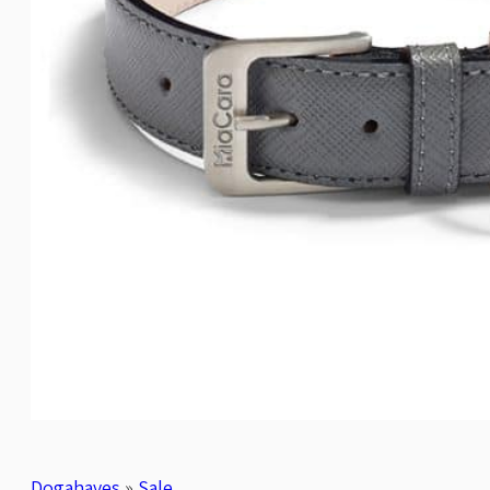
Dogahaves
»
Sale