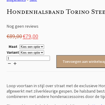
Hondenhalsband Torino Stee
Nog geen reviews
Oorspronkelijke
Huidige
€
89,00
€
79,00
prijs
prijs
Maat
was:
is:
Variant
€89,00.
€79,00.
Hondenhalsband
Toevoegen aan winkelwa
Torino
Steengrijs
aantal
Loop voortaan in stijl over straat met de exclusieve H
afgewerkt met zilverkleurige gespen. De halsband best
combineren met andere hondenaccessoires door de tijdl