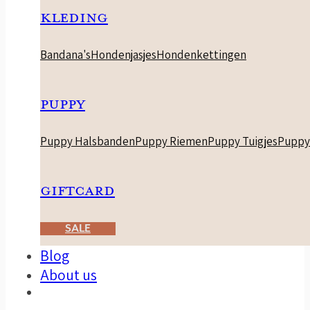
KLEDING
Bandana's
Hondenjasjes
Hondenkettingen
PUPPY
Puppy Halsbanden
Puppy Riemen
Puppy Tuigjes
Puppy
GIFTCARD
SALE
Blog
About us