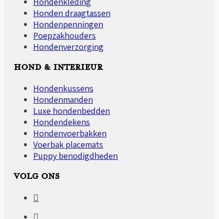
Hondenkleding
Honden draagtassen
Hondenpenningen
Poepzakhouders
Hondenverzorging
HOND & INTERIEUR
Hondenkussens
Hondenmanden
Luxe hondenbedden
Hondendekens
Hondenvoerbakken
Voerbak placemats
Puppy benodigdheden
VOLG ONS