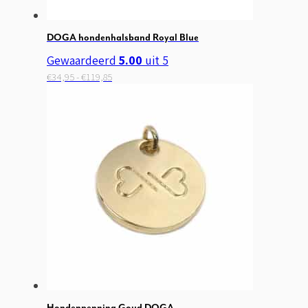
DOGA hondenhalsband Royal Blue
Gewaardeerd
5.00
uit 5
Prijsklasse:
Dit
€
34,95
-
€
119,85
€34,95
product
tot
heeft
€119,85
meerdere
variaties.
Deze
optie
kan
gekozen
worden
op
de
productpagina