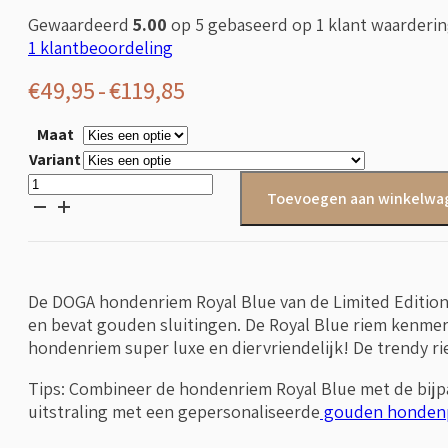
Gewaardeerd
5.00
op 5 gebaseerd op
1
klant waarderi
1
klantbeoordeling
Prijsklasse:
€
49,95
-
€
119,85
€49,95
Maat
tot
Variant
€119,85
DOGA
Toevoegen aan winkelwa
Hondenriem
Royal
Blue
aantal
De DOGA hondenriem Royal Blue van de Limited Edition c
en bevat gouden sluitingen. De Royal Blue riem kenmer
hondenriem super luxe en diervriendelijk! De trendy ri
Tips: Combineer de hondenriem Royal Blue met de bij
uitstraling met een gepersonaliseerde
gouden honden