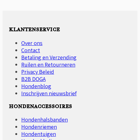
€139,85
meerdere
variaties.
Deze
optie
KLANTENSERVICE
kan
gekozen
Over ons
worden
Contact
op
Betaling en Verzending
de
Ruilen en Retourneren
productpagina
Privacy Beleid
B2B DOGA
Hondenblog
Inschrijven nieuwsbrief
HONDENACCESSOIRES
Hondenhalsbanden
Hondenriemen
Hondentuigen