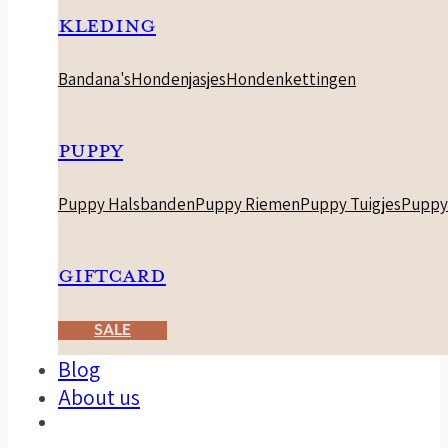
KLEDING
Bandana's
Hondenjasjes
Hondenkettingen
PUPPY
Puppy Halsbanden
Puppy Riemen
Puppy Tuigjes
Puppy
GIFTCARD
SALE
Blog
About us