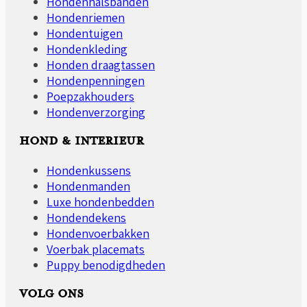
Hondenhalsbanden
Hondenriemen
Hondentuigen
Hondenkleding
Honden draagtassen
Hondenpenningen
Poepzakhouders
Hondenverzorging
HOND & INTERIEUR
Hondenkussens
Hondenmanden
Luxe hondenbedden
Hondendekens
Hondenvoerbakken
Voerbak placemats
Puppy benodigdheden
VOLG ONS