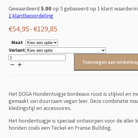
Gewaardeerd
5.00
op 5 gebaseerd op
1
klant waarderi
1
klantbeoordeling
Prijsklasse:
€
54,95
-
€
129,85
€54,95
Maat
tot
Variant
€129,85
DOGA
Toevoegen aan winkelwa
Hondentuigje
bordeaux
rood
aantal
Het DOGA Hondentuigje bordeaux rood is stijlvol en mo
gemaakt van duurzaam vegan leer. Deze combinatie maak
kledingstijl en accessoires.
Het hondentuigje is speciaal ontworpen voor de aller 
honden zoals een Teckel en Franse Bulldog.