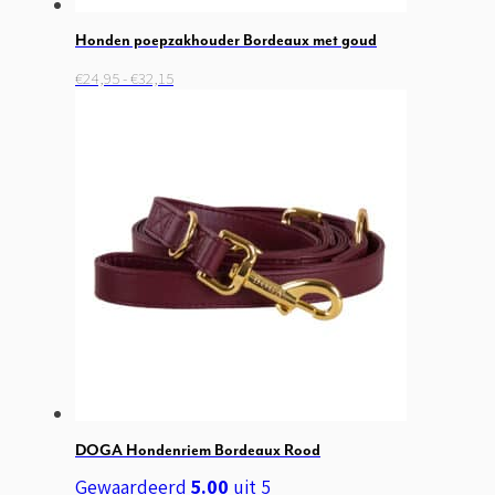
Honden poepzakhouder Bordeaux met goud
Prijsklasse:
Dit
€
24,95
-
€
32,15
€24,95
product
tot
heeft
€32,15
meerdere
variaties.
Deze
optie
kan
gekozen
worden
op
de
productpagina
DOGA Hondenriem Bordeaux Rood
Gewaardeerd
5.00
uit 5