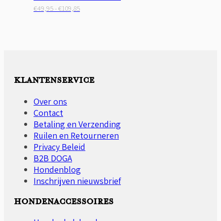
Prijsklasse:
Dit
€
49,95
-
€
109,85
€49,95
product
tot
heeft
€109,85
meerdere
variaties.
Deze
optie
KLANTENSERVICE
kan
gekozen
Over ons
worden
Contact
op
Betaling en Verzending
de
Ruilen en Retourneren
productpagina
Privacy Beleid
B2B DOGA
Hondenblog
Inschrijven nieuwsbrief
HONDENACCESSOIRES