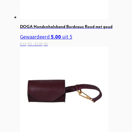
de
productpagina
DOGA Hondenhalsband Bordeaux Rood met goud
Gewaardeerd
5.00
uit 5
Prijsklasse:
Dit
€
34,95
-
€
109,85
€34,95
product
tot
heeft
€109,85
meerdere
variaties.
Deze
optie
kan
gekozen
worden
op
de
productpagina