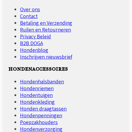
kan
gekozen
Over ons
worden
Contact
op
Betaling en Verzending
de
Ruilen en Retourneren
productpagina
Privacy Beleid
B2B DOGA
Hondenblog
Inschrijven nieuwsbrief
HONDENACCESSOIRES
Hondenhalsbanden
Hondenriemen
Hondentuigen
Hondenkleding
Honden draagtassen
Hondenpenningen
Poepzakhouders
Hondenverzorging