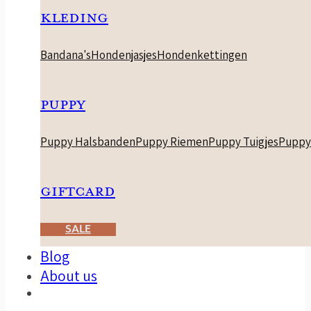
KLEDING
Bandana's
Hondenjasjes
Hondenkettingen
PUPPY
Puppy Halsbanden
Puppy Riemen
Puppy Tuigjes
Puppy
GIFTCARD
SALE
Blog
About us