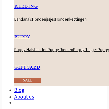
KLEDING
Bandana's
Hondenjasjes
Hondenkettingen
PUPPY
Puppy Halsbanden
Puppy Riemen
Puppy Tuigjes
Puppy
GIFTCARD
SALE
Blog
About us